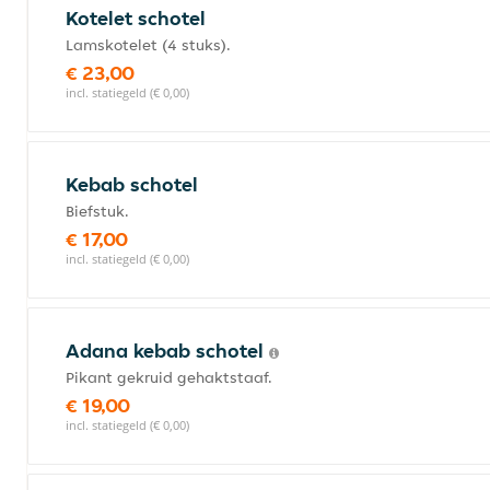
Kotelet schotel
Lamskotelet (4 stuks).
€ 23,00
incl. statiegeld (€ 0,00)
Kebab schotel
Biefstuk.
€ 17,00
incl. statiegeld (€ 0,00)
Adana kebab schotel
Pikant gekruid gehaktstaaf.
€ 19,00
incl. statiegeld (€ 0,00)