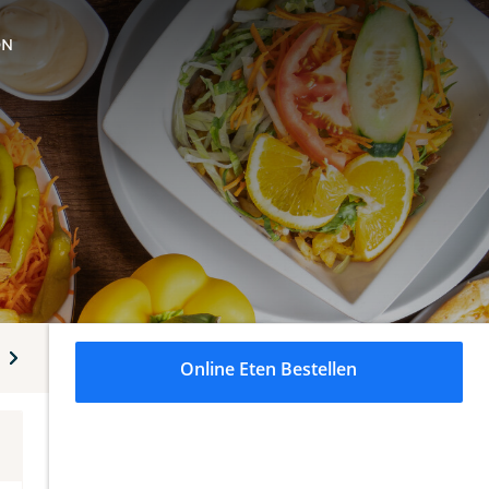
ON
ot)
Dürüms
Bakjes
Kumpir
Bami
Nasi
Online Eten Bestellen