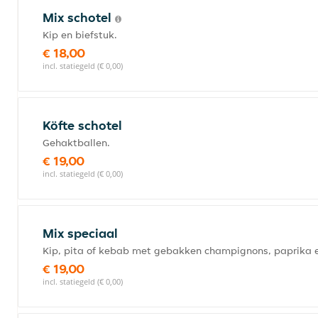
Mix schotel
Kip en biefstuk.
€ 18,00
incl. statiegeld (€ 0,00)
Köfte schotel
Gehaktballen.
€ 19,00
incl. statiegeld (€ 0,00)
Mix speciaal
Kip, pita of kebab met gebakken champignons, paprika e
€ 19,00
incl. statiegeld (€ 0,00)