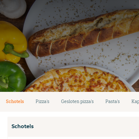
Schotels
Pizza's
Gesloten pizza's
Pasta's
Kap
Schotels