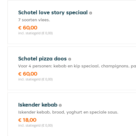
Schotel love story speciaal
7 soorten vlees.
€ 60,00
incl. statiegeld (€ 0,00)
Schotel pizza doos
Voor 4 personen: kebab en kip speciaal, champignons, pap
€ 60,00
incl. statiegeld (€ 0,00)
Iskender kebab
Iskender kebab, brood, yoghurt en speciale saus.
€ 18,00
incl. statiegeld (€ 0,00)