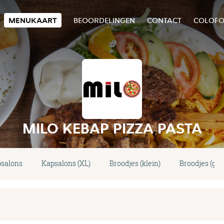
MENUKAART
BEOORDELINGEN
CONTACT
COLOF
MILO KEBAP PIZZA PASTA
salons
Kapsalons (XL)
Broodjes (klein)
Broodjes (gro